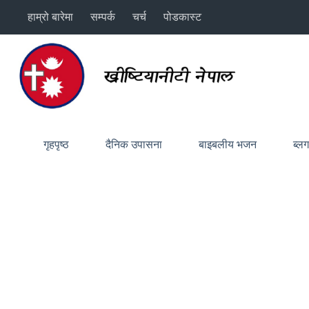
Skip
हाम्रो बारेमा
सम्पर्क
चर्च
पोडकास्ट
to
content
गृहपृष्ठ
दैनिक उपासना
बाइबलीय भजन
ब्ल