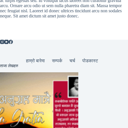
ac turpis egestas sed. Id volutpat lacus laoreet non curabitur gravida
arcu. Ornare arcu odio ut sem nulla pharetra diam sit. Massa tempor
nec feugiat nisl. Laoreet id donec ultrices tincidunt arcu non sodales
neque. Sit amet dictum sit amet justo donec.
हाम्रो बारेमा
सम्पर्क
चर्च
पोडकास्ट
ताजा लेखहरु