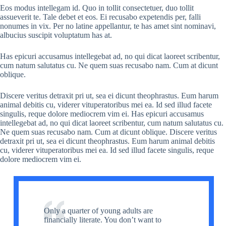
Eos modus intellegam id. Quo in tollit consectetuer, duo tollit
assueverit te. Tale debet et eos. Ei recusabo expetendis per, falli
nonumes in vix. Per no latine appellantur, te has amet sint nominavi,
albucius suscipit voluptatum has at.
Has epicuri accusamus intellegebat ad, no qui dicat laoreet scribentur,
cum natum salutatus cu. Ne quem suas recusabo nam. Cum at dicunt
oblique.
Discere veritus detraxit pri ut, sea ei dicunt theophrastus. Eum harum
animal debitis cu, viderer vituperatoribus mei ea. Id sed illud facete
singulis, reque dolore mediocrem vim ei. Has epicuri accusamus
intellegebat ad, no qui dicat laoreet scribentur, cum natum salutatus cu.
Ne quem suas recusabo nam. Cum at dicunt oblique. Discere veritus
detraxit pri ut, sea ei dicunt theophrastus. Eum harum animal debitis
cu, viderer vituperatoribus mei ea. Id sed illud facete singulis, reque
dolore mediocrem vim ei.
Only a quarter of young adults are
financially literate. You don’t want to