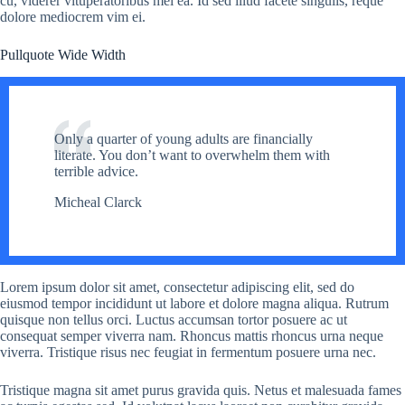
cu, viderer vituperatoribus mei ea. Id sed illud facete singulis, reque
dolore mediocrem vim ei.
Pullquote Wide Width
Only a quarter of young adults are financially
literate. You don’t want to overwhelm them with
terrible advice.
Micheal Clarck
Lorem ipsum dolor sit amet, consectetur adipiscing elit, sed do
eiusmod tempor incididunt ut labore et dolore magna aliqua. Rutrum
quisque non tellus orci. Luctus accumsan tortor posuere ac ut
consequat semper viverra nam. Rhoncus mattis rhoncus urna neque
viverra. Tristique risus nec feugiat in fermentum posuere urna nec.
Tristique magna sit amet purus gravida quis. Netus et malesuada fames