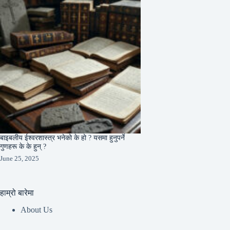
बाइबलीय ईश्वरशास्त्र भनेको के हो ? यसमा हुनुपर्ने
गुणहरू के के हुन् ?
June 25, 2025
हाम्रो बारेमा
About Us