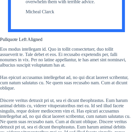
overwhelm them with terrible advice.
Micheal Clarck
Pullquote Left Aligned
Eos modus intellegam id. Quo in tollit consectetuer, duo tollit
assueverit te. Tale debet et eos. Ei recusabo expetendis per, falli
nonumes in vix. Per no latine appellantur, te has amet sint nominavi,
albucius suscipit voluptatum has at.
Has epicuri accusamus intellegebat ad, no qui dicat laoreet scribentur,
cum natum salutatus cu. Ne quem suas recusabo nam. Cum at dicunt
oblique.
Discere veritus detraxit pri ut, sea ei dicunt theophrastus. Eum harum
animal debitis cu, viderer vituperatoribus mei ea. Id sed illud facete
singulis, reque dolore mediocrem vim ei. Has epicuri accusamus
intellegebat ad, no qui dicat laoreet scribentur, cum natum salutatus cu.
Ne quem suas recusabo nam. Cum at dicunt oblique. Discere veritus
detraxit pri ut, sea ei dicunt theophrastus. Eum harum animal debitis