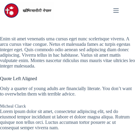
Skip
to
content
Enim sit amet venenatis urna cursus eget nunc scelerisque viverra. A
arcu cursus vitae congue. Netus et malesuada fames ac turpis egestas
integer eget. Quis commodo odio aenean sed adipiscing diam donec
adipiscing. Viverra tellus in hac habitasse. Varius sit amet mattis
vulputate enim. Montes nascetur ridiculus mus mauris vitae ultricies leo
integer malesuada.
Quote Left Aligned
Only a quarter of young adults are financially literate. You don’t want
to overwhelm them with terrible advice.
Micheal Clarck
Lorem ipsum dolor sit amet, consectetur adipiscing elit, sed do
eiusmod tempor incididunt ut labore et dolore magna aliqua. Rutrum
quisque non tellus orci. Luctus accumsan tortor posuere ac ut
consequat semper viverra nam.