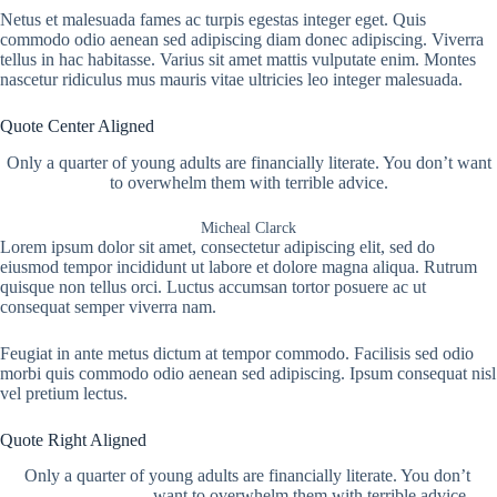
Netus et malesuada fames ac turpis egestas integer eget. Quis
commodo odio aenean sed adipiscing diam donec adipiscing. Viverra
tellus in hac habitasse. Varius sit amet mattis vulputate enim. Montes
nascetur ridiculus mus mauris vitae ultricies leo integer malesuada.
Quote Center Aligned
Only a quarter of young adults are financially literate. You don’t want
to overwhelm them with terrible advice.
Micheal Clarck
Lorem ipsum dolor sit amet, consectetur adipiscing elit, sed do
eiusmod tempor incididunt ut labore et dolore magna aliqua. Rutrum
quisque non tellus orci. Luctus accumsan tortor posuere ac ut
consequat semper viverra nam.
Feugiat in ante metus dictum at tempor commodo. Facilisis sed odio
morbi quis commodo odio aenean sed adipiscing. Ipsum consequat nisl
vel pretium lectus.
Quote Right Aligned
Only a quarter of young adults are financially literate. You don’t
want to overwhelm them with terrible advice.