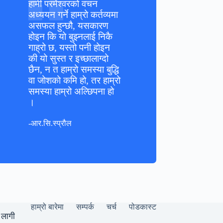
हामी परमेश्वरको वचन
अध्ययन गर्ने हाम्रो कर्तव्यमा
असफल हुन्छौ, यसकारण
होइन कि यो बुझ्नलाई निकै
गाह्रो छ, यस्तो पनी होइन
की यो सुस्त र इच्छालाग्दो
छैन, न त हाम्रो समस्या बुद्धि
वा जोशको कमि हो, तर हाम्रो
समस्या हाम्रो अल्छिपना हो
।
-आर.सि.स्प्रौल
हाम्रो बारेमा
सम्पर्क
चर्च
पोडकास्ट
 लागी