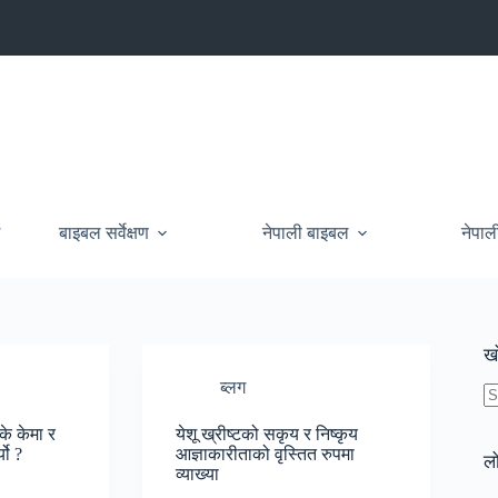
ग
बाइबल सर्वेक्षण
नेपाली बाइबल
नेपाल
खो
ब्लग
N
के केमा र
येशू ख्रीष्टको सकृय र निष्कृय
re
यो ?
आज्ञाकारीताको वृस्तित रुपमा
ल
व्याख्या