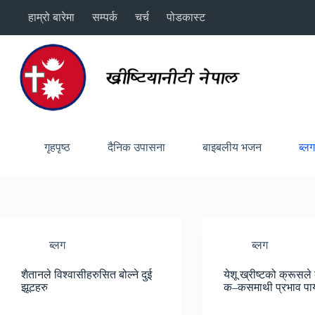
Skip
हाम्रो बारेमा
सम्पर्क
चर्च
पोडकास्ट
to
content
गृहपृष्ठ
दैनिक उपासना
बाइबलीय भजन
ब्ल
ब्लग
ब्लग
शैतानले विश्वासीहरुसित बोल्ने दुई
येशू ख्रीष्टको क्रूसले 
झूटहरु
क–कसमाथी प्रभाव पार्