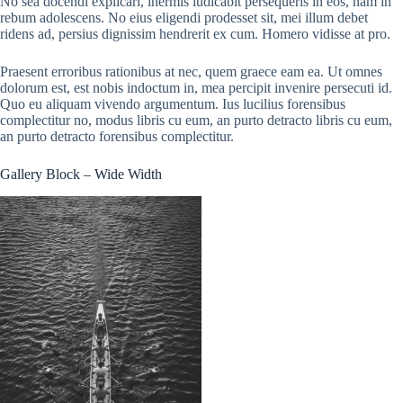
No sea docendi explicari, inermis iudicabit persequeris in eos, nam in
rebum adolescens. No eius eligendi prodesset sit, mei illum debet
ridens ad, persius dignissim hendrerit ex cum. Homero vidisse at pro.
Praesent erroribus rationibus at nec, quem graece eam ea. Ut omnes
dolorum est, est nobis indoctum in, mea percipit invenire persecuti id.
Quo eu aliquam vivendo argumentum. Ius lucilius forensibus
complectitur no, modus libris cu eum, an purto detracto libris cu eum,
an purto detracto forensibus complectitur.
Gallery Block – Wide Width