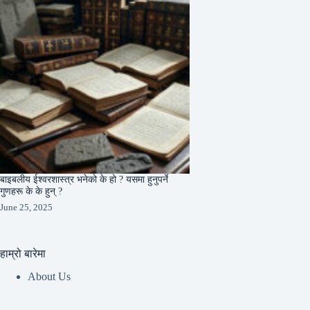
बाइबलीय ईश्वरशास्त्र भनेको के हो ? यसमा हुनुपर्ने
गुणहरू के के हुन् ?
June 25, 2025
हाम्रो बारेमा
About Us