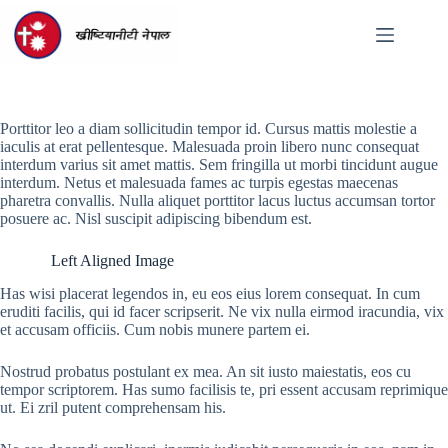
Skip
to
content
Porttitor leo a diam sollicitudin tempor id. Cursus mattis molestie a
iaculis at erat pellentesque. Malesuada proin libero nunc consequat
interdum varius sit amet mattis. Sem fringilla ut morbi tincidunt augue
interdum. Netus et malesuada fames ac turpis egestas maecenas
pharetra convallis. Nulla aliquet porttitor lacus luctus accumsan tortor
posuere ac. Nisl suscipit adipiscing bibendum est.
Left Aligned Image
Has wisi placerat legendos in, eu eos eius lorem consequat. In cum
eruditi facilis, qui id facer scripserit. Ne vix nulla eirmod iracundia, vix
et accusam officiis. Cum nobis munere partem ei.
Nostrud probatus postulant ex mea. An sit iusto maiestatis, eos cu
tempor scriptorem. Has sumo facilisis te, pri essent accusam reprimique
ut. Ei zril putent comprehensam his.