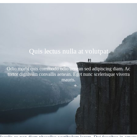
Quis lectus nulla at volutpat
Odio morbi quis commodo odio aenean sed adipiscing diam. Ac
tortor dignissim convallis aenean. Eget nunc scelerisque viverra
mauris.