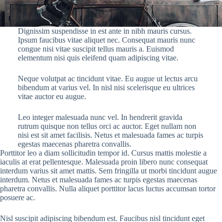
Dignissim suspendisse in est ante in nibh mauris cursus.
Ipsum faucibus vitae aliquet nec. Consequat mauris nunc
congue nisi vitae suscipit tellus mauris a. Euismod
elementum nisi quis eleifend quam adipiscing vitae.
Neque volutpat ac tincidunt vitae. Eu augue ut lectus arcu
bibendum at varius vel. In nisl nisi scelerisque eu ultrices
vitae auctor eu augue.
Leo integer malesuada nunc vel. In hendrerit gravida
rutrum quisque non tellus orci ac auctor. Eget nullam non
nisi est sit amet facilisis. Netus et malesuada fames ac turpis
egestas maecenas pharetra convallis.
Porttitor leo a diam sollicitudin tempor id. Cursus mattis molestie a
iaculis at erat pellentesque. Malesuada proin libero nunc consequat
interdum varius sit amet mattis. Sem fringilla ut morbi tincidunt augue
interdum. Netus et malesuada fames ac turpis egestas maecenas
pharetra convallis. Nulla aliquet porttitor lacus luctus accumsan tortor
posuere ac.
Nisl suscipit adipiscing bibendum est. Faucibus nisl tincidunt eget